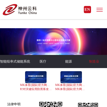
MK体育(国际)官方网站
EN
智能组串式储能系统
医疗
能源
制造业
MK体育(国际)官方网站-MKSPORTS 制造业数据安全避风港解决方案...
MK体育(国际)官方网站-MKSPORTS 制造业超融合解决方案...
针对关键应用防黑客攻击、防勒索病毒最好的方案...
MK体育(国际)官方网站-MKSPORTS 超融合解决方案集成分布式存储、虚拟化和云管理软件，实现客户资源按需调配、线性扩展，灵活满足不同业务对计算、存...
法律申明