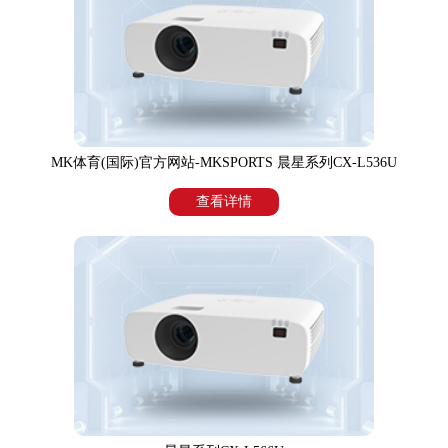
MK体育(国际)官方网站-MKSPORTS 晨星系列CX-L536U
查看详情