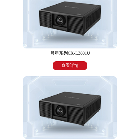
晨星系列CX-L3801U
查看详情