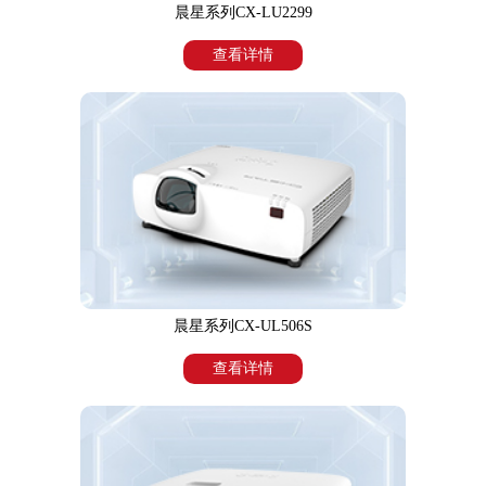
晨星系列CX-LU2299
查看详情
晨星系列CX-UL506S
查看详情