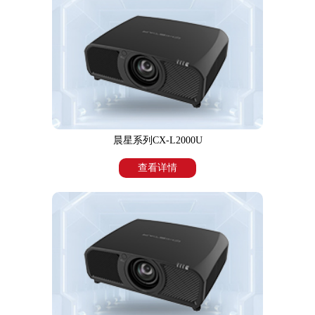
晨星系列CX-L2000U
查看详情