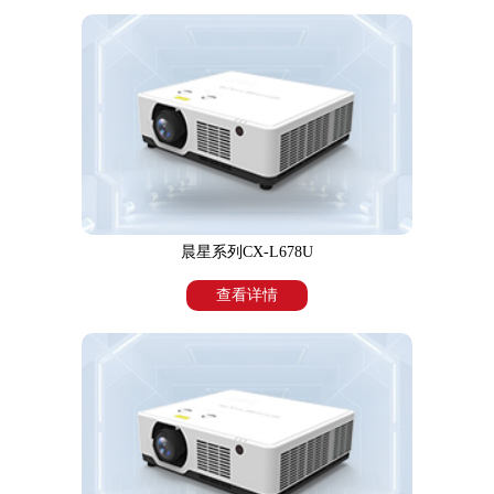
晨星系列CX-L678U
查看详情