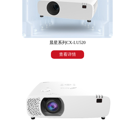
晨星系列CX-LU520
查看详情