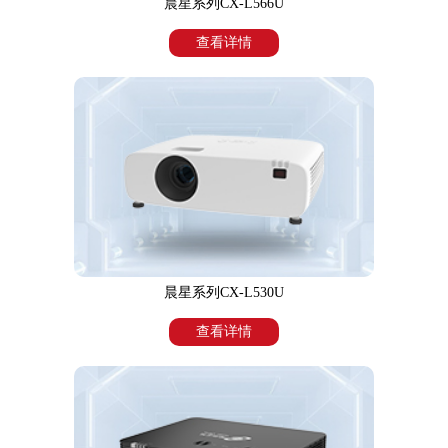
晨星系列CX-L566U
查看详情
晨星系列CX-L530U
查看详情