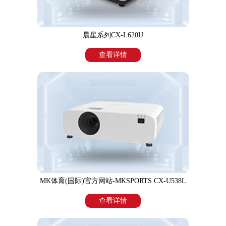
晨星系列CX-L620U
查看详情
MK体育(国际)官方网站-MKSPORTS CX-U538L
查看详情