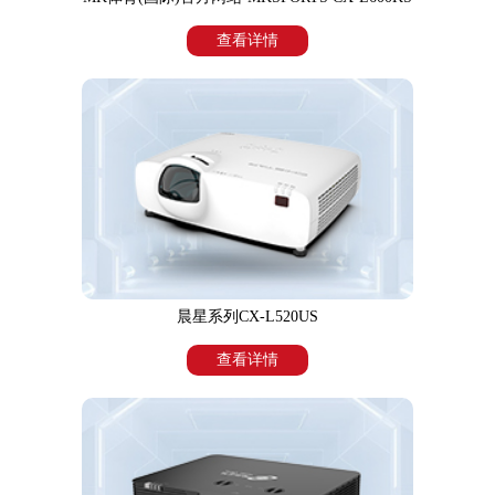
查看详情
晨星系列CX-L520US
查看详情