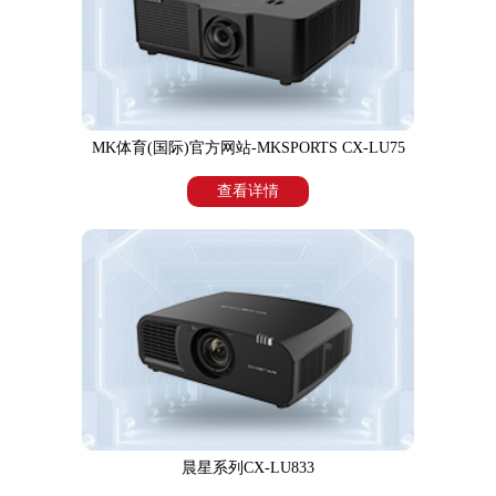
MK体育(国际)官方网站-MKSPORTS CX-LU75
查看详情
晨星系列CX-LU833