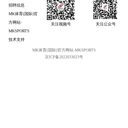
招聘信息
MK体育(国际)官
方网站-
关注视频号
关注公众号
MKSPORTS
技术支持
MK体育(国际)官方网站-MKSPORTS
京ICP备2022033023号