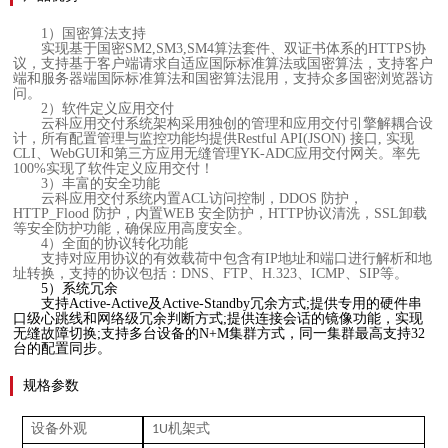
1）
国密算法支持
实现基于国密
SM2,SM3,SM4算法套件、双证书体系的HTTPS协
议，支持基于客户端请求自适应国际标准算法或国密算法，支持客户
端和服务器端国际标准算法和国密算法混用，支持众多国密浏览器访
问。
2）
软件定义应用交付
云科应用交付系统架构采用独创的管理和应用交付引擎解耦合设
计，所有配置管理与监控功能均提供
Restful API(JSON) 接口, 实现
CLI、WebGUI和第三方应用无缝管理YK-ADC应用交付网关。率先
100%实现了软件定义应用交付！
3）
丰富的安全功能
云科应用交付系统内置
ACL访问控制，DDOS 防护，
HTTP_Flood 防护，内置WEB 安全防护，HTTP协议清洗，SSL卸载
等安全防护功能，确保应用高度安全。
4）
全面的协议转化功能
支持对应用协议的有效载荷中包含有
IP地址和端口进行解析和地
址转换，支持的协议包括：DNS、FTP、H.323、ICMP、SIP等。
5）
系统冗余
支持Active-Active及Active-Standby冗余方式;提供专用的硬件串
口级心跳线和网络级冗余判断方式;提供连接会话的镜像功能，实现
无缝故障切换;支持多台设备的N+M集群方式，同一集群最高支持32
台的配置同步。
规格参数
设备外观
机架式
1U