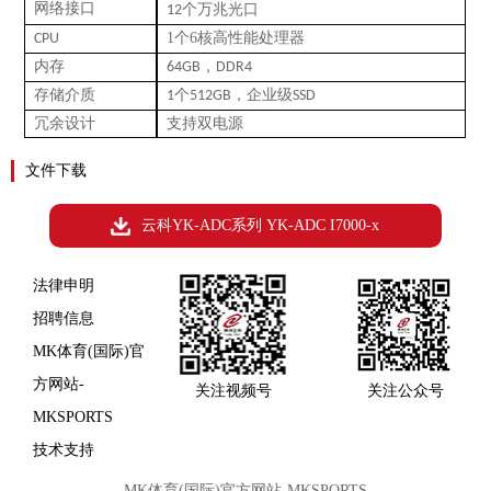
网络接口
12个万兆光口
1个6核高性能处理器
CPU
内存
，
64GB
DDR4
存储介质
个
，企业级
1
512GB
SSD
冗余设计
支持双电源
文件下载
云科YK-ADC系列 YK-ADC I7000-x
法律申明
招聘信息
MK体育(国际)官
方网站-
关注视频号
关注公众号
MKSPORTS
技术支持
MK体育(国际)官方网站-MKSPORTS