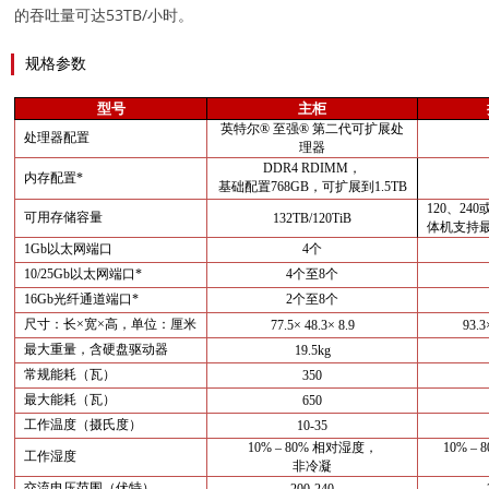
的吞吐量可达53TB/小时。
规格参数
型号
主柜
英特尔
® 至强® 第二代可扩展处
处理器配置
理器
DDR4 RDIMM，
内存配置
*
基础配置
768GB，可扩展到1.5TB
120、240
可用存储容量
132TB/120TiB
体机支持最
1Gb以太网端口
4个
10/25Gb以太网端口*
4个至8个
16Gb光纤通道端口*
2个至8个
尺寸：长
×宽×高，单位：厘米
77.5× 48.3× 8.9
93.3
最大重量，含硬盘驱动器
19.5kg
常规能耗（瓦）
350
最大能耗（瓦）
650
工作温度（摄氏度）
10-35
10% – 80% 相对湿度，
10% –
工作湿度
非冷凝
交流电压范围（伏特）