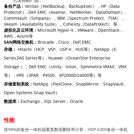
已支持的产品：
备份产品：
Veritas（
NetBackup、BackupExec）
，HP（
Data
Protector）, Dell EMC（Avamar、NetWorker、DataDomain）,
CommVault（Simpana），IBM（Spectrum Protect、TSM），
Veeam（Availability Suite），Cohesity（DataProtect） 等
虚拟化及云环境：
Microsoft Hyper-V，VMware，
OpenStack
，
AWS，Azure等
SAN网络交换机：
Brocade，Cisco，Dell EMC
存储：
Hitachi
（
HCP
、
VSP
、
USP-V、HUS
等）
, NetApp
（
E-
Series,FAS Series
等）
, Huawei
（
OceanStor Enterprise
Storage
），Dell EMC（Unity、Isilon、Symmetrix VMAX、VNX
等），HPE（3PAR、P9500、XP20000/24000等）等
存储复制系统：
NetApp（FlexClone、SnapMirror、SnapVault、
Open Systems Snap Vault）
数据库：
Exchange，SQL Server，Oracle
性能
按98%的备份一体机端重复数据删除率计算，HDP 6300备份一体机