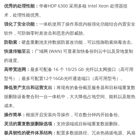
优秀的处理性能：
华睿HDP 6300 采用多核 Intel Xeon 处理器技
术，处理性能优秀。
强化了安全功能：
一体机使用了操作系统内核强化功能结合内置安全
软件，可防御零时差攻击和恶意内部威胁。
防勒索：
硬盘重删池支持数据防篡改功能，可以抵御勒索病毒攻击。
快速传输至云：
广域网 (WAN) 可显著加快备份到云中以及异地复制
的速度。
高带宽连网：
最多可配备 16 个 10/25 Gb 光纤以太网接口（高可用
型号）；最多可配置12个16Gb光纤通道端口（高可用型号）。
降低资产支出和运营支出：
将现有的备份截至服务器和目标端重复数
据删除设备整合到一台一体机中，大大降低占地空间、能耗以及散热
成本。
操作简单：
根据开启安装向导操作，可在数分钟内开始备份。
灵活的重复数据删除选项：
支持源端或目标端重复数据删除。
极具韧性的硬件体系结构：
配置多数据路径、冗余热插拔电源、风扇