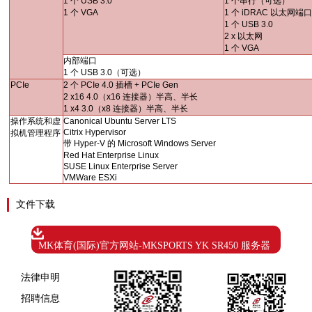
1
个
USB 3.0
1
个串行（可选）
1
个
VGA
1
个
iDRAC
以太网端
1
个
USB 3.0
2 x
以太网
1
个
VGA
内部端口
1
个
USB 3.0
（可选）
PCIe
2
个
PCIe 4.0
插槽
+ PCIe Gen
2 x16 4.0
（
x16
连接器）半高、半长
1 x4 3.0
（
x8
连接器）半高、半长
操作系统和虚
Canonical Ubuntu Server LTS
Citrix Hypervisor
拟机管理程序
带
Hyper-V
的
Microsoft Windows Server
Red Hat Enterprise Linux
SUSE Linux Enterprise Server
VMWare ESXi
文件下载
MK体育(国际)官方网站-MKSPORTS YK SR450 服务器
法律申明
招聘信息