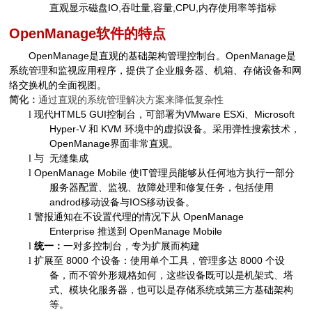
直观显示磁盘
IO,
吞吐量
,
容量
,CPU,
内存使用率等指标
OpenManage
软件的特点
OpenManage
是直观的基础架构管理控制台。
OpenManage
是
系统管理和监视应用程序，提供了企业服务器、机箱、存储设备和网
络交换机的全面视图。
简化：
通过直观的系统管理解决方案来降低复杂性
现代
HTML5 GUI
控制台，可部署为
VMware ESXi
、
Microsoft
l
Hyper-V
和
KVM
环境中的虚拟设备。采用弹性搜索技术，
OpenManage
界面非常直观。
与
无缝集成
l
OpenManage Mobile
使
IT
管理员能够从任何地方执行一部分
l
服务器配置、监视、故障处理和修复任务，包括使用
androd
移动设备与
IOS
移动设备。
警报通知在不设置代理的情况下从
OpenManage
l
Enterprise
推送到
OpenManage Mobile
统一：
一对多控制台，专为扩展而构建
l
扩展至
8000
个设备：使用单个工具，管理多达
8000
个设
l
备，而不管外形规格如何，这些设备既可以是机架式、塔
式、模块化服务器，也可以是存储系统或第三方基础架构
等。