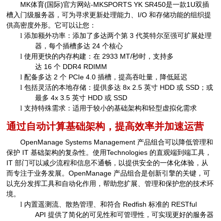
MK体育(国际)官方网站-MKSPORTS
YK SR450
是一款
1U
双插
槽入门级服务器，可为寻求更新处理能力、
I/O
和存储功能的组织提
供高密度外形。它可以让您：
添加额外功率：添加了多达两个第
3
代英特尔至强可扩展处理
l
器，每个插槽多达
24
个核心
使用更快的内存构建：在
2933 MT/
秒时，支持多
l
达
16
个
DDR4 RDIMM
配备多达
2
个
PCIe 4.0
插槽，提高吞吐量，降低延迟
l
包括灵活的本地存储：提供多达
8x 2.5
英寸
HDD
或
SSD
；或
l
最多
4x 3.5
英寸
HDD
或
SSD
支持特殊需求：适用于较小的基础架构和轻型虚拟化需求
l
通过自动计算基础架构，提高效率并加速运营
OpenManage Systems Management
产品组合可以降低管理和
保护
IT
基础架构的复杂性。使用
Technologies
的直观端到端工具，
IT
部门可以减少流程和信息不通畅，以提供安全的一体化体验，从
而专注于业务发展。
OpenManage
产品组合是创新引擎的关键，可
以充分发挥工具和自动化作用，帮助您扩展、管理和保护您的技术环
境。
内置遥测流、散热管理、和符合
Redfish
标准的
RESTful
l
API
提供了简化的可见性和可管理性，可实现更好的服务器