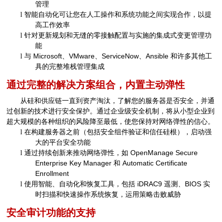
管理
智能自动化可让您在人工操作和系统功能之间实现合作，以提
l
高工作效率
针对更新规划和无缝的零接触配置与实施的集成式变更管理功
l
能
与
Microsoft
、
VMware
、
ServiceNow
、
Ansible
和许多其他工
l
具的完整堆栈管理集成
通过完整的解决方案组合，内置主动弹性
从硅和供应链一直到资产淘汰，了解您的服务器是否安全，并通
过创新的技术进行安全保护。通过企业级安全机制，将从小型企业到
超大规模的各种组织的风险降至最低，使您保持对网络弹性的信心。
在构建服务器之前（包括安全组件验证和信任硅根），启动强
l
大的平台安全功能
通过持续创新来推动网络弹性，如
OpenManage Secure
l
Enterprise Key Manager
和
Automatic Certificate
Enrollment
使用智能、自动化和恢复工具，包括
iDRAC9
遥测、
BIOS
实
l
时扫描和快速操作系统恢复，运用策略击败威胁
安全审计功能的支持