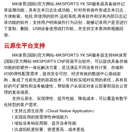
MK体育(国际)官方网站-MKSPORTS
YK SR
服务器具备操作记
录追溯功能，具有文本日志生成功能，针对所有操作形成文本日志，
方便检索。包括
:
所使用的软件
,
远程系统
,
商务软件和没有内部日志记
录功能的软件；支持用户特殊操作行为识别，能够记录用户是否进行
了复制、删除、
USB
设备使用或打印机，并支持文本查询和视频回
放。
云原生平台支持
MK体育(国际)官方网站-MKSPORTS
YK SR
服务器支持MK体育
(国际)官方网站-MKSPORTS
CNP
容器平台软件。可以提供具备存储
功能的软硬件一体化解决方案，灵活满足不同业务对计算、存储和
I/O
的弹性配置需求，提供安全可控、经济有效的数据中心基础架
构，集成了当前先进的容器技术，可轻松实现对应用的承托，具有良
好的可扩展性和业务敏捷性，帮助客户从容应对多云部署和混合云管
理的复杂场景。
支持云原生、实现弹性、提升性能、降低成本，可以覆盖有数字
化转型的客户需求。
支持云原生应用（
Cloud Native Application
）
l
实现应用的按需弹性伸缩能力
l
缩短业务响应周期、提升业务性能
l
比虚拟机更轻量、密度更高，成本更低
l