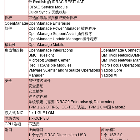
带
Redfish
的
iDRAC RESTful API
iDRAC Service Module
Quick Sync 2
无线模块
挡板
可选的液晶屏挡板或安全挡板
OpenManage
OpenManage Enterprise
软件
OpenManage Power Manager
插件程序
OpenManage SupportAssist
插件程序
OpenManage Update Manager
插件程序
移动性
OpenManage Mobile
集成和连接
OpenManage Integrations
OpenManage Connect
BMC Truesight
IBM Tivoli Netcool/OM
Microsoft System Center
IBM Tivoli Network Man
Red Hat Ansible Modules
Micro Focus Operatio
VMware vCenter and vRealize Operations
Nagios Core
Manager
Nagios XI
安全
加密签名固件
安全启动
安全擦除
硅片信任根
系统锁定（需要
iDRAC9 Enterprise
或
Datacenter
）
TPM 1.2/2.0 FIPS
、
CC-TCG
认证、
TPM 2.0
中国
NationZ
嵌入式
NIC
2 x 1 GbE LOM
网络选项
1 x OCP 3.0
GPU
选项
不适用
端口
正面端口
背面端口
1
个专用
iDRAC Direct micro-USB
1
个
USB 2.0