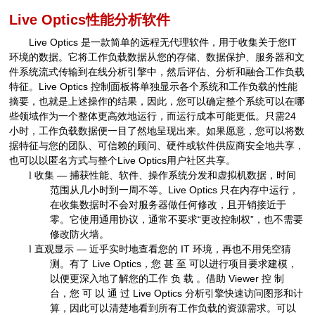
Live Optics
性能分析软件
Live Optics
是一款简单的远程无代理软件，用于收集关于您
IT
环境的数据。它将工作负载数据从您的存储、数据保护、服务器和文
件系统流式传输到在线分析引擎中，然后评估、分析和融合工作负载
特征。
Live Optics
控制面板将单独显示各个系统和工作负载的性能
摘要，也就是上述操作的结果，因此，您可以确定整个系统可以在哪
些领域作为一个整体更高效地运行，而运行成本可能更低。只需
24
小时，工作负载数据便一目了然地呈现出来。如果愿意，您可以将数
据特征与您的团队、可信赖的顾问、硬件或软件供应商安全地共享，
也可以以匿名方式与整个
Live Optics
用户社区共享。
收集 — 捕获性能、软件、操作系统分发和虚拟机数据，时间
l
范围从几小时到一周不等。
Live Optics
只在内存中运行，
在收集数据时不会对服务器做任何修改，且开销接近于
零。它使用通用协议，通常不要求“更改控制权”，也不需要
修改防火墙。
直观显示 — 近乎实时地查看您的
IT
环境，再也不用凭空猜
l
测。有了
Live Optics
，您 甚 至 可以进行项目要求建模，
以便更深入地了解您的工作 负 载 。借助
Viewer
控 制
台，您 可 以 通 过
Live Optics
分析引擎快速访问图形和计
算，因此可以清楚地看到所有工作负载的资源需求。可以