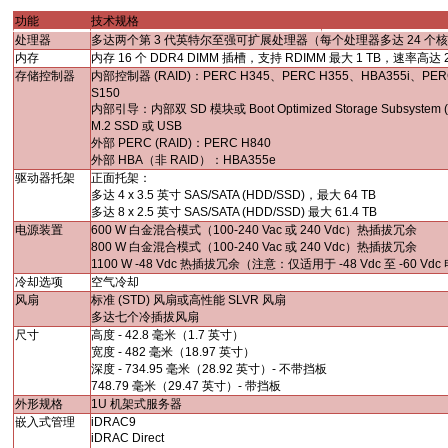
功能
技术规格
处理器
多达两个第
3
代英特尔至强可扩展处理器（每个处理器多达
24
个
内存
内存
16
个
DDR4 DIMM
插槽，支持
RDIMM
最大
1 TB
，速率高达
存储控制器
内部控制器
(RAID)
：
PERC H345
、
PERC H355
、
HBA355i
、
PER
S150
内部引导：内部双
SD
模块或
Boot Optimized Storage Subsystem
M.2 SSD
或
USB
外部
PERC (RAID)
：
PERC H840
外部
HBA
（非
RAID
）：
HBA355e
驱动器托架
正面托架：
多达
4 x 3.5
英寸
SAS/SATA (HDD/SSD)
，最大
64 TB
多达
8 x 2.5
英寸
SAS/SATA (HDD/SSD)
最大
61.4 TB
电源装置
600 W
白金混合模式（
100-240 Vac
或
240 Vdc
）热插拔冗余
800 W
白金混合模式（
100-240 Vac
或
240 Vdc
）热插拔冗余
1100 W -48 Vdc
热插拔冗余（注意：仅适用于
-48 Vdc
至
-60 Vdc
冷却选项
空气冷却
风扇
标准
(STD)
风扇或高性能
SLVR
风扇
多达七个冷插拔风扇
尺寸
高度
- 42.8
毫米（
1.7
英寸）
宽度
- 482
毫米（
18.97
英寸）
深度
- 734.95
毫米（
28.92
英寸）
-
不带挡板
748.79
毫米（
29.47
英寸）
-
带挡板
外形规格
1U
机架式服务器
嵌入式管理
iDRAC9
iDRAC Direct