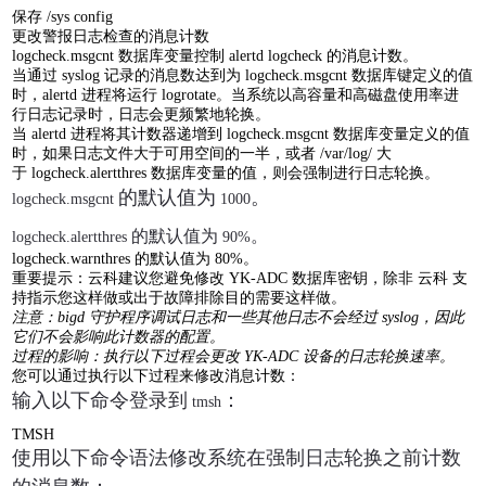
保存
/sys config
更改警报日志检查的消息计数
logcheck.msgcnt
数据库变量控制
alertd logcheck
的消息计数。
当通过
syslog
记录的消息数达到为
logcheck.msgcnt
数据库键定义的值
时，
alertd
进程将运行
logrotate
。当系统以高容量和高磁盘使用率进
行日志记录时，日志会更频繁地轮换。
当
alertd
进程将其计数器递增到
logcheck.msgcnt
数据库变量定义的值
时，如果日志文件大于可用空间的一半，或者
/var/log/
大
于
logcheck.alertthres
数据库变量的值，则会强制进行日志轮换。
的默认值为
。
logcheck.msgcnt
1000
的默认值为
。
logcheck.alertthres
90%
logcheck.warnthres
的默认值为
80%
。
重要提示：云科建议您避免修改
YK-ADC
数据库密钥，除非 云科 支
持指示您这样做或出于故障排除目的需要这样做。
注意：
bigd
守护程序调试日志和一些其他日志不会经过
syslog
，因此
它们不会影响此计数器的配置。
过程的影响：执行以下过程会更改
YK-ADC
设备的日志轮换速率。
您可以通过执行以下过程来修改消息计数：
输入以下命令登录到
：
tmsh
TMSH
使用以下命令语法修改系统在强制日志轮换之前计数