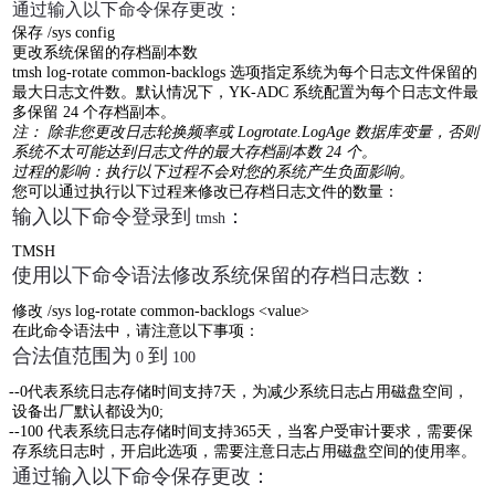
通过输入以下命令保存更改：
保存
/sys config
更改系统保留的存档副本数
tmsh log-rotate common-backlogs
选项指定系统为每个日志文件保留的
最大日志文件数。默认情况下，
YK-ADC
系统配置为每个日志文件最
多保留
24
个存档副本。
注： 除非您更改日志轮换频率或
Logrotate.LogAge
数据库变量，否则
系统不太可能达到日志文件的最大存档副本数
24
个。
过程的影响：执行以下过程不会对您的系统产生负面影响。
您可以通过执行以下过程来修改已存档日志文件的数量：
输入以下命令登录到
：
tmsh
TMSH
使用以下命令语法修改系统保留的存档日志数：
修改
/sys log-rotate common-backlogs <value>
在此命令语法中，请注意以下事项：
合法值范围为
到
0
100
--0
代表系统日志存储时间支持
7
天，为减少系统日志占用磁盘空间，
设备出厂默认都设为
0;
--100
代表系统日志存储时间支持
365
天，当客户受审计要求，需要保
存系统日志时，开启此选项，需要注意日志占用磁盘空间的使用率。
通过输入以下命令保存更改：