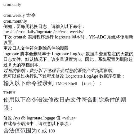
cron.daily
命令
cron.weekly
cron.monthly
例如，要每周轮换日志，请输入以下命令：
mv /etc/cron.daily/logrotate /etc/cron.weekly/
下次
crontab
实用程序运行
logrotate
脚本时，
YK-ADC
系统将使用新
设置。
更改日志文件符合删除条件的期限
logrotate
脚本会删除早于
Logrotate.LogAge
数据库变量指定的天数的
日志文件。默认情况下，该变量设置为
8
。因此，系统配置为删除超
过
8
天的存档副本。
过程的影响：执行以下过程不会对您的系统产生负面影响。
您可以通过执行以下过程来修改
Logrotate.LogAge
数据库变量：
输入以下命令登录到
（
）：
TMOS Shell
tmsh
TMSH
使用以下命令语法修改日志文件符合删除条件的期
限：
修改
/sys db logrotate.logage
值
<value>
在此命令语法中，请注意以下事项：
合法值范围为
或
0
100